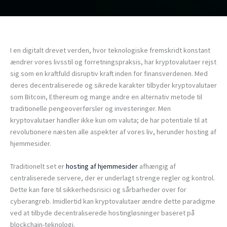
I en digitalt drevet verden, hvor teknologiske fremskridt konstant
ændrer vores livsstil og forretningspraksis, har kryptovalutaer rejst
sig som en kraftfuld disruptiv kraft inden for finansverdenen. Med
deres decentraliserede og sikrede karakter tilbyder kryptovalutaer
som Bitcoin, Ethereum og mange andre en alternativ metode til
traditionelle pengeoverførsler og investeringer. Men
kryptovalutaer handler ikke kun om valuta; de har potentiale til at
revolutionere næsten alle aspekter af vores liv, herunder hosting af
hjemmesider.
Traditionelt set er
hosting af hjemmesider
afhængig af
centraliserede servere, der er underlagt strenge regler og kontrol.
Dette kan føre til sikkerhedsrisici og sårbarheder over for
cyberangreb. Imidlertid kan kryptovalutaer ændre dette paradigme
ved at tilbyde decentraliserede hostingløsninger baseret på
blockchain-teknologi.