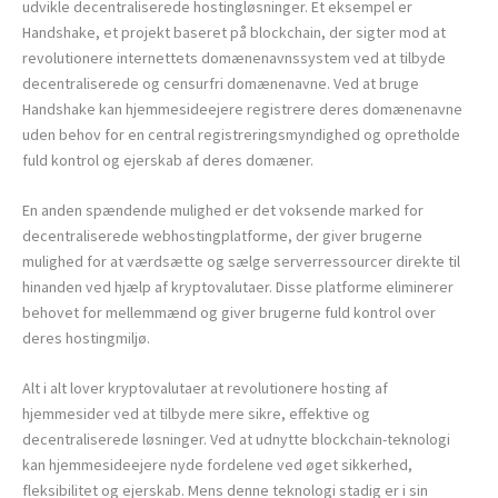
udvikle decentraliserede hostingløsninger. Et eksempel er
Handshake, et projekt baseret på blockchain, der sigter mod at
revolutionere internettets domænenavnssystem ved at tilbyde
decentraliserede og censurfri domænenavne. Ved at bruge
Handshake kan hjemmesideejere registrere deres domænenavne
uden behov for en central registreringsmyndighed og opretholde
fuld kontrol og ejerskab af deres domæner.
En anden spændende mulighed er det voksende marked for
decentraliserede webhostingplatforme, der giver brugerne
mulighed for at værdsætte og sælge serverressourcer direkte til
hinanden ved hjælp af kryptovalutaer. Disse platforme eliminerer
behovet for mellemmænd og giver brugerne fuld kontrol over
deres hostingmiljø.
Alt i alt lover kryptovalutaer at revolutionere hosting af
hjemmesider ved at tilbyde mere sikre, effektive og
decentraliserede løsninger. Ved at udnytte blockchain-teknologi
kan hjemmesideejere nyde fordelene ved øget sikkerhed,
fleksibilitet og ejerskab. Mens denne teknologi stadig er i sin