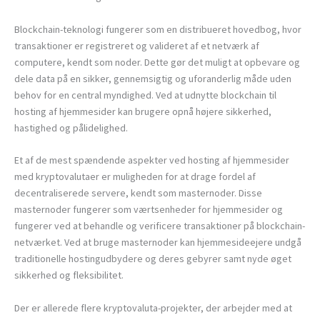
Blockchain-teknologi fungerer som en distribueret hovedbog, hvor
transaktioner er registreret og valideret af et netværk af
computere, kendt som noder. Dette gør det muligt at opbevare og
dele data på en sikker, gennemsigtig og uforanderlig måde uden
behov for en central myndighed. Ved at udnytte blockchain til
hosting af hjemmesider kan brugere opnå højere sikkerhed,
hastighed og pålidelighed.
Et af de mest spændende aspekter ved hosting af hjemmesider
med kryptovalutaer er muligheden for at drage fordel af
decentraliserede servere, kendt som masternoder. Disse
masternoder fungerer som værtsenheder for hjemmesider og
fungerer ved at behandle og verificere transaktioner på blockchain-
netværket. Ved at bruge masternoder kan hjemmesideejere undgå
traditionelle hostingudbydere og deres gebyrer samt nyde øget
sikkerhed og fleksibilitet.
Der er allerede flere kryptovaluta-projekter, der arbejder med at