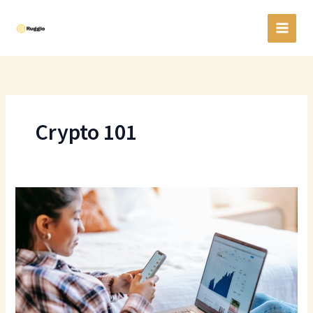
Gå
til
indholdet
Crypto 101