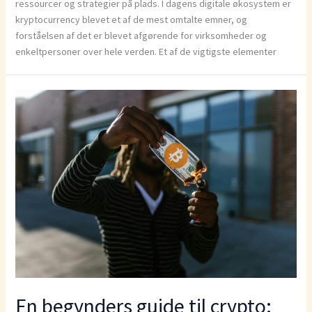
ressourcer og strategier på plads. I dagens digitale økosystem er
kryptocurrency blevet et af de mest omtalte emner, og
forståelsen af det er blevet afgørende for virksomheder og
enkeltpersoner over hele verden. Et af de vigtigste elementer
En begynders guide til crypto: