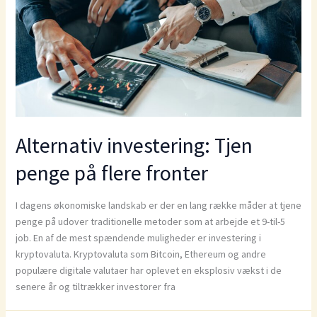
Alternativ investering: Tjen
penge på flere fronter
I dagens økonomiske landskab er der en lang række måder at tjene
penge på udover traditionelle metoder som at arbejde et 9-til-5
job. En af de mest spændende muligheder er investering i
kryptovaluta. Kryptovaluta som Bitcoin, Ethereum og andre
populære digitale valutaer har oplevet en eksplosiv vækst i de
senere år og tiltrækker investorer fra